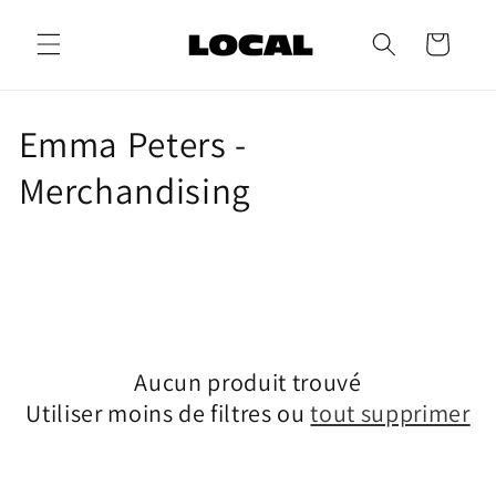
et
passer
Panier
au
contenu
C
Emma Peters -
o
Merchandising
l
l
e
c
Aucun produit trouvé
Utiliser moins de filtres ou
tout supprimer
t
i